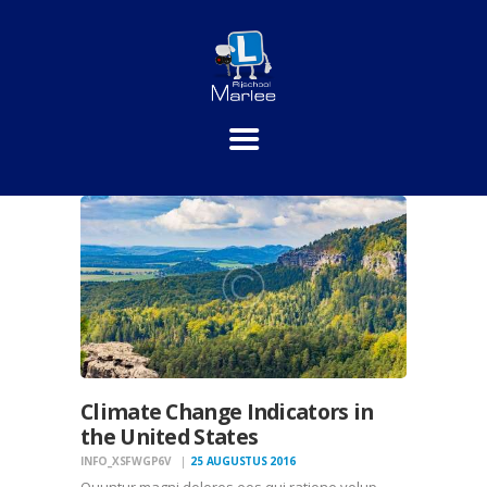
HOME
PRAKTIJKLESSEN
THEORIE
INSCHRIJVEN
TARIEVEN
CONTACT
Climate Change Indicators in
the United States
INFO_XSFWGP6V
25 AUGUSTUS 2016