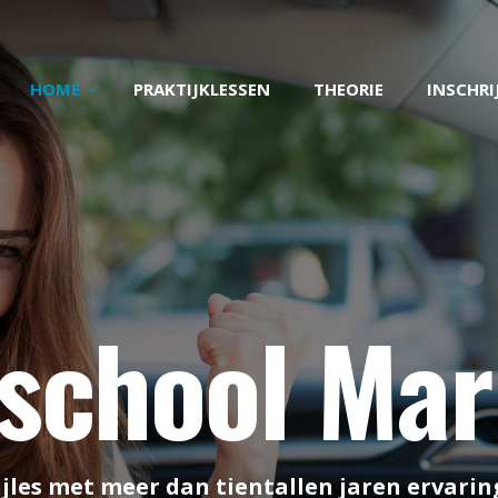
HOME
PRAKTIJKLESSEN
HOME
PRAKTIJKLESSEN
THEORIE
INSCHRI
THEORIE
INSCHRIJVEN
TARIEVEN
jschool Mar
CONTACT
jles met meer dan tientallen jaren ervaring