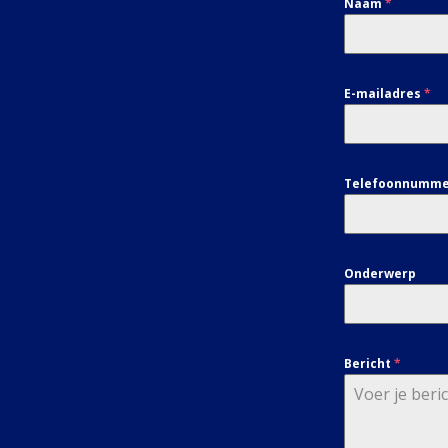
Naam
*
E-mailadres
*
Telefoonnumm
Onderwerp
Bericht
*