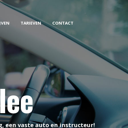
JVEN
TARIEVEN
CONTACT
lee
, een vaste auto en instructeur!