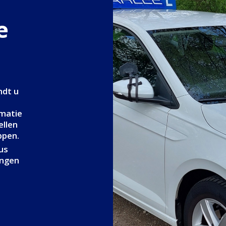
e
ndt u
rmatie
ellen
ppen.
dus
engen