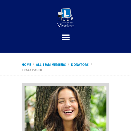
HOME
PRAKTIJKLESSEN
THEORIE
INSCHRIJVEN
TARIEVEN
CONTACT
HOME
ALL TEAM MEMBERS
DONATORS
TRACY PACER